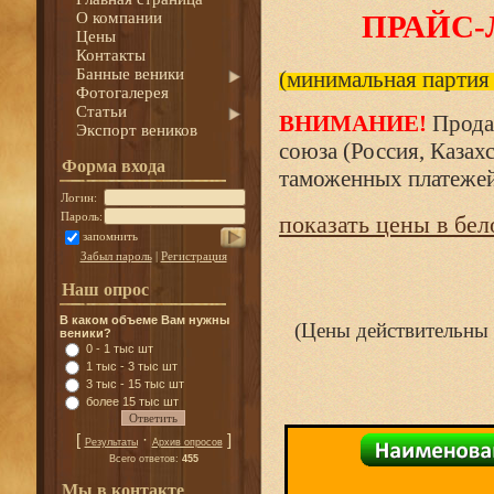
О компании
ПРАЙС-Л
Цены
Контакты
Банные веники
(
минимальная партия 
Фотогалерея
Статьи
ВНИМАНИЕ!
Прода
Экспорт веников
союза (Россия, Каза
Форма входа
таможенных платеже
Логин:
Пароль:
показать цены в бел
запомнить
Забыл пароль
|
Регистрация
Наш опрос
В каком объеме Вам нужны
(
Цены действитель
веники?
0 - 1 тыс шт
1 тыс - 3 тыс шт
3 тыс - 15 тыс шт
более 15 тыс шт
[
·
]
Результаты
Архив опросов
Всего ответов:
455
Мы в контакте