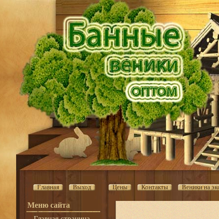
Г
лавная
Выход
Цены
Контакты
Веники на эк
Меню сайта
Главная страница