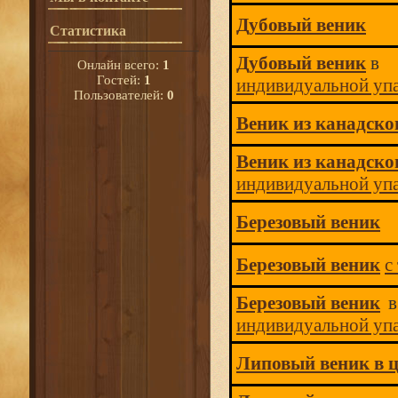
Дубовый веник
Статистика
Дубовый веник
в
Онлайн всего:
1
Гостей:
1
индивидуальной уп
Пользователей:
0
Веник из канадско
Веник из канадско
индивидуальной уп
Березовый веник
Березовый веник
с
Березовый веник
в
индивидуальной уп
Липовый веник в ц