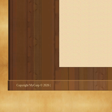
Веники для бани опто
Продажа веников для ба
Веники для бани закупит
Веники для бани куплю В
веники оптом купить б
дубовые веники оптом в
Перербурге
веники опто
дуб веник для бани из 
Москве веники оптом и
Белоруссии
Copyright MyCorp © 2026
|